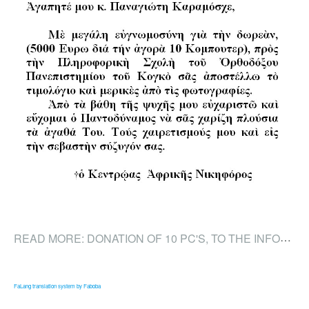
READ MORE: DONATION OF 10 PC'S, TO THE INFORMATICS SCHOOL, OF THE ORTHODOX UNIVERSITY OF KONGO
FaLang translation system by Faboba