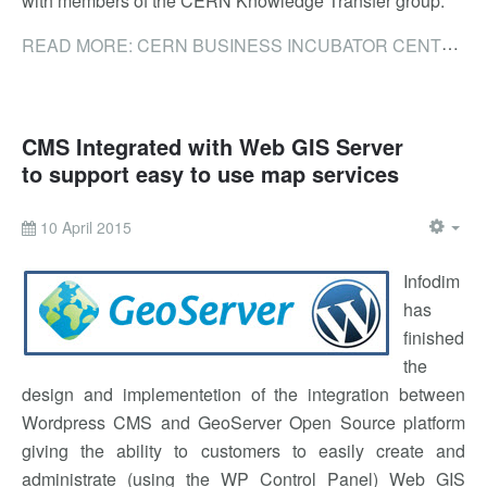
with members of the CERN Knowledge Transfer group.
READ MORE: CERN BUSINESS INCUBATOR CENTER (BIC) - TECHNOPOLIS
CMS Integrated with Web GIS Server
to support easy to use map services
10 April 2015
Infodim
has
finished
the
design and implementetion of the integration between
Wordpress CMS and GeoServer Open Source platform
giving the ability to customers to easily create and
administrate (using the WP Control Panel) Web GIS